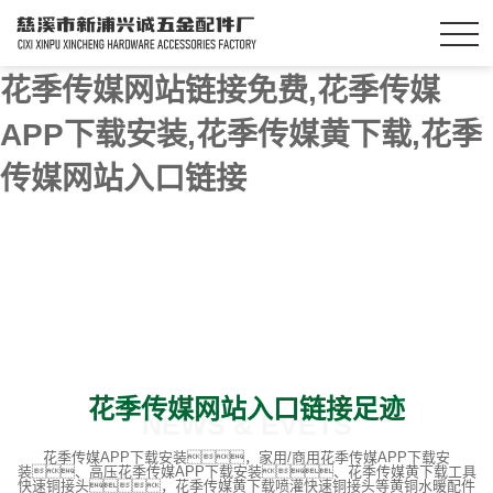
花季传媒网站链接免费,花季传媒
APP下载安装,花季传媒黄下载,花季
传媒网站入口链接
花季传媒网站入口链接足迹
NEWS & EVETS
花季传媒APP下载安装，家用/商用花季传媒APP下载安
装、高压花季传媒APP下载安装、花季传媒黄下载工具
快速铜接头，花季传媒黄下载喷灌快速铜接头等黄铜水暖配件