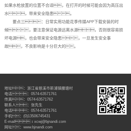
如果水枪放置的位置不合适，在打开的时候可能会因为高压出
水，带来安全隐患。
要点三：日常实用功能花季传媒APP下载安装的时
候，要注意保证电源远离水源，否则很容易损
坏电源，也会带来安全隐患，一旦发生安全事
故，不良影响是十分巨大的。
地址：浙江省慈溪市新浦镇腰塘村
电话：0574-63571761
传真：0574-63571762
联系人：张先生
电话：0574-63571761
手机：(0)13506745431
E-mail：xcwj@bjnandi.com
网址：www.bjnandi.com